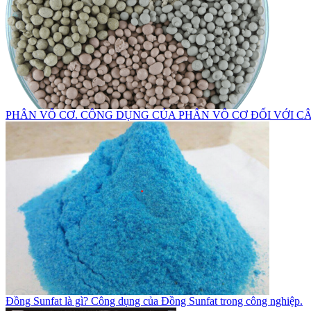
PHÂN VÔ CƠ. CÔNG DỤNG CỦA PHÂN VÔ CƠ ĐỐI VỚI C
Đồng Sunfat là gì? Công dụng của Đồng Sunfat trong công nghiệp.