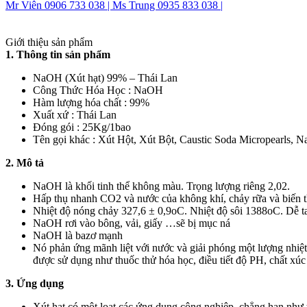
Mr Viên 0906 733 038 |
Ms Trung 0935 833 038 |
Giới thiệu sản phẩm
1. Thông tin sản phẩm
NaOH (Xút hạt) 99% – Thái Lan
Công Thức Hóa Học : NaOH
Hàm lượng hóa chất : 99%
Xuất xứ : Thái Lan
Đóng gói : 25Kg/1bao
Tên gọi khác : Xút Hột, Xút Bột, Caustic Soda Micropearls
2. Mô tả
NaOH là khối tinh thể không màu. Trọng lượng riêng 2,02.
Hấp thụ nhanh CO2 và nước của không khí, chảy rữa và biến
Nhiệt độ nóng chảy 327,6 ± 0,9oC. Nhiệt độ sôi 1388oC. Dễ tan
NaOH rơi vào bông, vải, giấy …sẽ bị mục ná
NaOH là bazơ mạnh
Nó phản ứng mãnh liệt với nước và giải phóng một lượng nhiệt
được sử dụng như thuốc thử hóa học, điều tiết độ PH, chất xúc 
3. Ứng dụng
Xút hạt có một loạt các ứng dụng công nghiệp, chẳng hạn như 