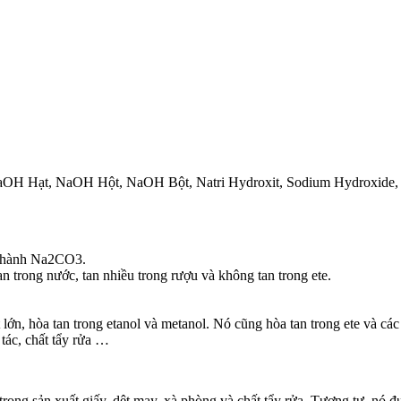
, NaOH Hạt, NaOH Hột, NaOH Bột, Natri Hydroxit, Sodium Hydroxide,
 thành Na2CO3.
 trong nước, tan nhiều trong rượu và không tan trong ete.
 lớn, hòa tan trong etanol và metanol. Nó cũng hòa tan trong ete và 
tác, chất tẩy rửa …
trong sản xuất giấy, dệt may, xà phòng và chất tẩy rửa. Tương tự, nó