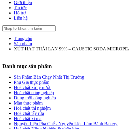
Giới thiệu
Tin tức
Hỗ trợ
Liên hệ
Trang chủ
Sản phẩm
XÚT HẠT THÁI LAN 99% – CAUSTIC SODA MICROPE
Danh mục sản phẩm
Sản Phẩm Bán Chạy Nhất Thị Trường
Phụ Gia thực phẩm
Hoá chất xử lý nước
Hoá chất công nghiệp
Dung môi công nghiệp
Màu thực phẩm
Hoá chất thí nghiệm
Hoá chất tẩy rửa
Hoá chất xi mạ
Nguyên Liệu Pha Chế - Nguyên Liệu Làm Bánh Bakery
Hoá chất Nông Nghiệp & phân bón