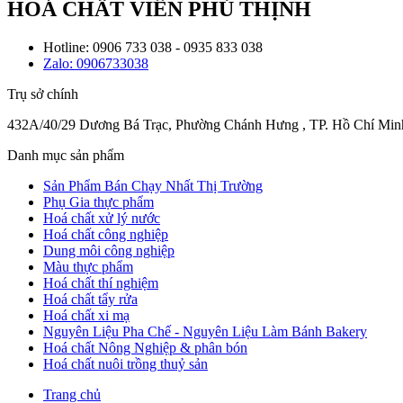
HOÁ CHẤT VIÊN PHÚ THỊNH
Hotline: 0906 733 038 - 0935 833 038
Zalo: 0906733038
Trụ sở chính
432A/40/29 Dương Bá Trạc, Phường Chánh Hưng , TP. Hồ Chí Min
Danh mục sản phẩm
Sản Phẩm Bán Chạy Nhất Thị Trường
Phụ Gia thực phẩm
Hoá chất xử lý nước
Hoá chất công nghiệp
Dung môi công nghiệp
Màu thực phẩm
Hoá chất thí nghiệm
Hoá chất tẩy rửa
Hoá chất xi mạ
Nguyên Liệu Pha Chế - Nguyên Liệu Làm Bánh Bakery
Hoá chất Nông Nghiệp & phân bón
Hoá chất nuôi trồng thuỷ sản
Trang chủ