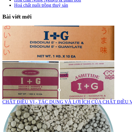
Hoá chất nuôi trồng thuỷ sản
Bài viết mới
CHẤT ĐIỀU VỊ - TÁC DỤNG VÀ LỢI ÍCH CỦA CHẤT ĐIỀU 