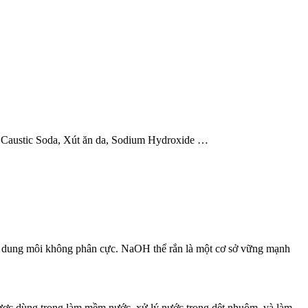
 Caustic Soda, Xút ăn da, Sodium Hydroxide …
các dung môi không phân cực. NaOH thể rắn là một cơ sở vững mạnh
 được dùng trong làm mềm nước, xử lý nước trong dệt nhuộm, và làm