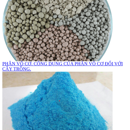
PHÂN VÔ CƠ. CÔNG DỤNG CỦA PHÂN VÔ CƠ ĐỐI VỚI
CÂY TRỒNG.