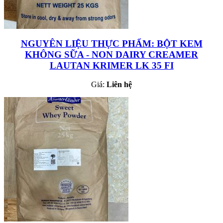
NGUYÊN LIỆU THỰC PHẨM: BỘT KEM
KHÔNG SỮA - NON DAIRY CREAMER
LAUTAN KRIMER LK 35 FI
Giá:
Liên hệ