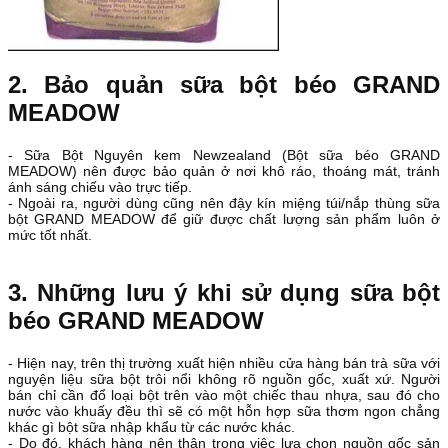
2. Bảo quản sữa bột béo GRAND
MEADOW
- Sữa Bột Nguyên kem Newzealand (Bột sữa béo GRAND
MEADOW) nên được bảo quản ở nơi khô ráo, thoáng mát, tránh
ánh sáng chiếu vào trực tiếp.
- Ngoài ra, người dùng cũng nên đậy kín miệng túi/nắp thùng sữa
bột GRAND MEADOW để giữ được chất lượng sản phẩm luôn ở
mức tốt nhất.
3. Những lưu ý khi sử dụng sữa bột
béo GRAND MEADOW
- Hiện nay, trên thị trường xuất hiện nhiều cửa hàng bán trà sữa với
nguyện liệu sữa bột trôi nổi không rõ nguồn gốc, xuất xứ. Người
bán chỉ cần đổ loại bột trên vào một chiếc thau nhựa, sau đó cho
nước vào khuấy đều thì sẽ có một hỗn hợp sữa thơm ngon chẳng
khác gì bột sữa nhập khẩu từ các nước khác.
- Do đó, khách hàng nên thận trong việc lựa chọn nguồn gốc sản