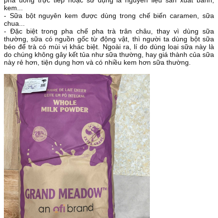
pha uống trực tiếp hoặc sử dụng là nguyên liệu sản xuất bánh,
kem...
- Sữa bột nguyên kem được dùng trong chế biến caramen, sữa
chua...
- Đặc biệt trong pha chế pha trà trân châu, thay vì dùng sữa
thường, sữa có nguồn gốc từ động vật, thì người ta dùng bột sữa
béo để trà có mùi vị khác biệt. Ngoài ra, lí do dùng loại sữa này là
do chúng không gây kết tủa như sữa thường, hay giá thành của sữa
này rẻ hơn, tiện dụng hơn và có nhiều kem hơn sữa thường.