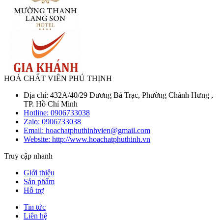
HOÁ CHẤT VIÊN PHÚ THỊNH
Địa chỉ: 432A/40/29 Dương Bá Trạc, Phường Chánh Hưng ,
TP. Hồ Chí Minh
Hotline:
0906733038
Zalo:
0906733038
Email: hoachatphuthinhvien@gmail.com
Website: http://www.hoachatphuthinh.vn
Truy cập nhanh
Giới thiệu
Sản phẩm
Hỗ trợ
Tin tức
Liên hệ