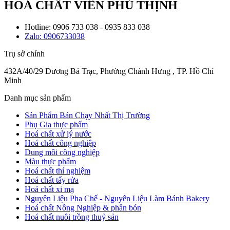
HOÁ CHẤT VIÊN PHÚ THỊNH
Hotline: 0906 733 038 - 0935 833 038
Zalo: 0906733038
Trụ sở chính
432A/40/29 Dương Bá Trạc, Phường Chánh Hưng , TP. Hồ Chí
Minh
Danh mục sản phẩm
Sản Phẩm Bán Chạy Nhất Thị Trường
Phụ Gia thực phẩm
Hoá chất xử lý nước
Hoá chất công nghiệp
Dung môi công nghiệp
Màu thực phẩm
Hoá chất thí nghiệm
Hoá chất tẩy rửa
Hoá chất xi mạ
Nguyên Liệu Pha Chế - Nguyên Liệu Làm Bánh Bakery
Hoá chất Nông Nghiệp & phân bón
Hoá chất nuôi trồng thuỷ sản