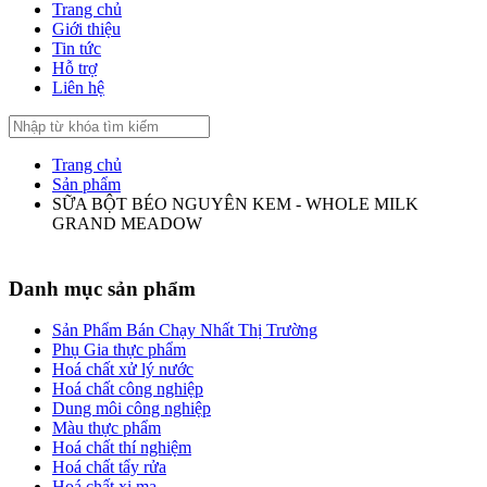
Trang chủ
Giới thiệu
Tin tức
Hỗ trợ
Liên hệ
Trang chủ
Sản phẩm
SỮA BỘT BÉO NGUYÊN KEM - WHOLE MILK
GRAND MEADOW
Danh mục sản phẩm
Sản Phẩm Bán Chạy Nhất Thị Trường
Phụ Gia thực phẩm
Hoá chất xử lý nước
Hoá chất công nghiệp
Dung môi công nghiệp
Màu thực phẩm
Hoá chất thí nghiệm
Hoá chất tẩy rửa
Hoá chất xi mạ