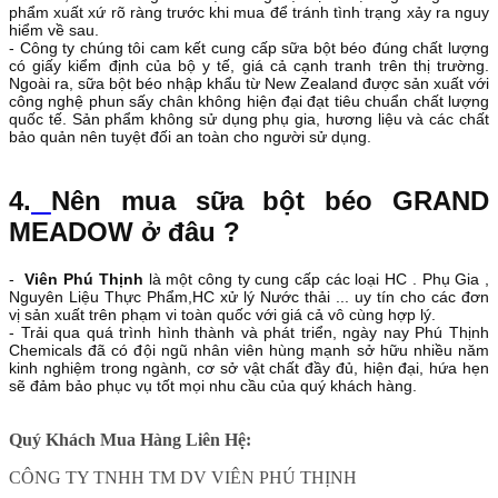
phẩm xuất xứ rõ ràng trước khi mua để tránh tình trạng xảy ra nguy
hiểm về sau.
- Công ty chúng tôi cam kết cung cấp sữa bột béo đúng chất lượng
có giấy kiểm định của bộ y tế, giá cả cạnh tranh trên thị trường.
Ngoài ra, sữa bột béo nhập khẩu từ New Zealand được sản xuất với
công nghệ phun sấy chân không hiện đại đạt tiêu chuẩn chất lượng
quốc tế. Sản phẩm không sử dụng phụ gia, hương liệu và các chất
bảo quản nên tuyệt đối an toàn cho người sử dụng.
4.
Nên mua sữa bột béo GRAND
MEADOW ở đâu
?
-
Viên Phú Thịnh
là một công ty cung cấp các loại HC . Phụ Gia ,
Nguyên Liệu Thực Phẩm
,HC xử lý Nước thải
... uy tín cho các đơn
vị sản xuất trên phạm vi toàn quốc với giá cả vô cùng hợp lý.
- Trải qua quá trình hình thành và phát triển, ngày nay Phú Thịnh
Chemicals đã có đội ngũ nhân viên hùng mạnh sở hữu nhiều năm
kinh nghiệm trong ngành, cơ sở vật chất đầy đủ, hiện đại, hứa hẹn
sẽ đảm bảo phục vụ tốt mọi nhu cầu của quý khách hàng.
Quý Khách Mua Hàng Liên Hệ:
CÔNG TY TNHH TM DV VIÊN PHÚ THỊNH