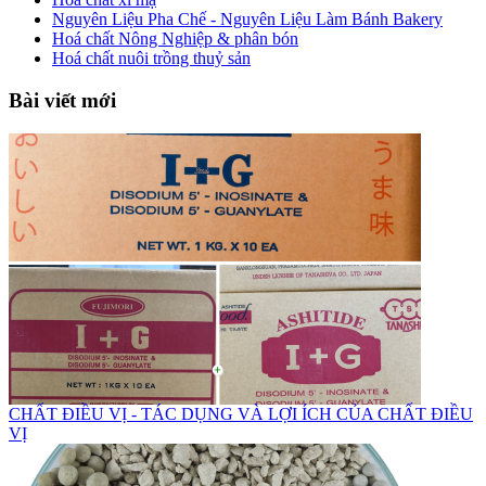
Nguyên Liệu Pha Chế - Nguyên Liệu Làm Bánh Bakery
Hoá chất Nông Nghiệp & phân bón
Hoá chất nuôi trồng thuỷ sản
Bài viết mới
CHẤT ĐIỀU VỊ - TÁC DỤNG VÀ LỢI ÍCH CỦA CHẤT ĐIỀU
VỊ