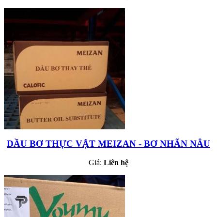
DẦU BƠ THỰC VẬT MEIZAN - BƠ NHÃN NÂU
Giá:
Liên hệ