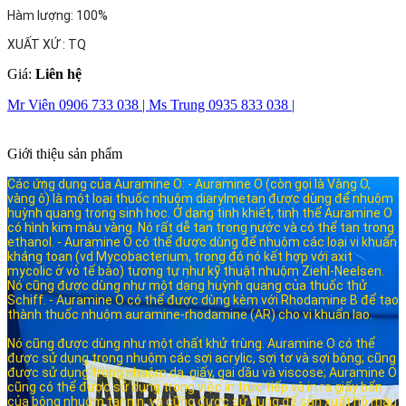
Hàm lượng: 100%
XUẤT XỨ : TQ
Giá:
Liên hệ
Mr Viên 0906 733 038 |
Ms Trung 0935 833 038 |
Giới thiệu sản phẩm
Các ứng dụng của Auramine O: - Auramine O (còn gọi là Vàng O,
vàng ô) là một loại thuốc nhuộm diarylmetan được dùng để nhuộm
huỳnh quang trong sinh học. Ở dạng tinh khiết, tinh thể Auramine O
có hình kim màu vàng. Nó rất dễ tan trong nước và có thể tan trong
ethanol. - Auramine O có thể được dùng để nhuộm các loại vi khuẩn
kháng toan (vd Mycobacterium, trong đó nó kết hợp với axit
mycolic ở vỏ tế bào) tương tự như kỹ thuật nhuộm Ziehl-Neelsen.
Nó cũng được dùng như một dạng huỳnh quang của thuốc thử
Schiff. - Auramine O có thể được dùng kèm với Rhodamine B để tạo
thành thuốc nhuộm auramine-rhodamine (AR) cho vi khuẩn lao.
Nó cũng được dùng như một chất khử trùng. Auramine O có thể
được sử dụng trong nhuộm các sợi acrylic, sợi tơ và sợi bông; cũng
được sử dụng trong nhuộm da, giấy, gai dầu và viscose; Auramine O
cũng có thể được sử dụng trong việc in trực tiếp và in ra giấy bẩn
của bông nhuộm tannin, và cũng được sử dụng để sản xuất hồ màu