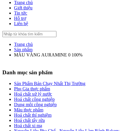
Trang chủ
Giới thiệu
Tin tức
Hỗ trợ
Liên hệ
Trang chủ
Sản phẩm
MÀU VÀNG AURAMINE 0 100%
Danh mục sản phẩm
Sản Phẩm Bán Chạy Nhất Thị Trường
Phụ Gia thực phẩm
Hoá chất xử lý nước
Hoá chất công nghiệp
Dung môi công nghiệp
Màu thực phẩm
Hoá chất thí nghiệm
Hoá chất tẩy rửa
Hoá chất xi mạ
Nguyên Liệu Pha Chế - Nguyên Liệu Làm Bánh Bakery