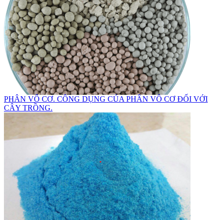
PHÂN VÔ CƠ. CÔNG DỤNG CỦA PHÂN VÔ CƠ ĐỐI VỚI
CÂY TRỒNG.