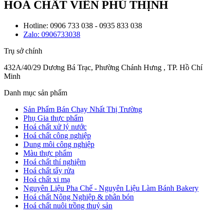
HOÁ CHẤT VIÊN PHÚ THỊNH
Hotline: 0906 733 038 - 0935 833 038
Zalo: 0906733038
Trụ sở chính
432A/40/29 Dương Bá Trạc, Phường Chánh Hưng , TP. Hồ Chí
Minh
Danh mục sản phẩm
Sản Phẩm Bán Chạy Nhất Thị Trường
Phụ Gia thực phẩm
Hoá chất xử lý nước
Hoá chất công nghiệp
Dung môi công nghiệp
Màu thực phẩm
Hoá chất thí nghiệm
Hoá chất tẩy rửa
Hoá chất xi mạ
Nguyên Liệu Pha Chế - Nguyên Liệu Làm Bánh Bakery
Hoá chất Nông Nghiệp & phân bón
Hoá chất nuôi trồng thuỷ sản