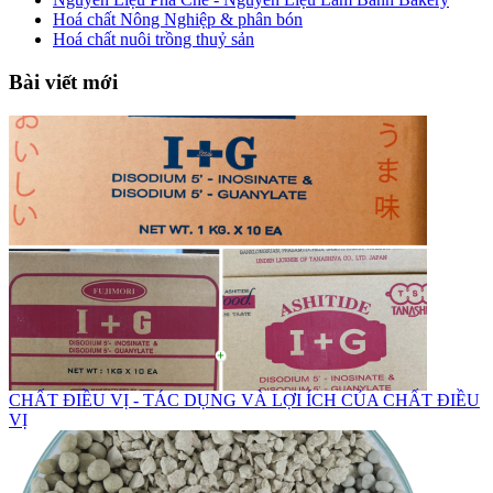
Hoá chất Nông Nghiệp & phân bón
Hoá chất nuôi trồng thuỷ sản
Bài viết mới
CHẤT ĐIỀU VỊ - TÁC DỤNG VÀ LỢI ÍCH CỦA CHẤT ĐIỀU
VỊ