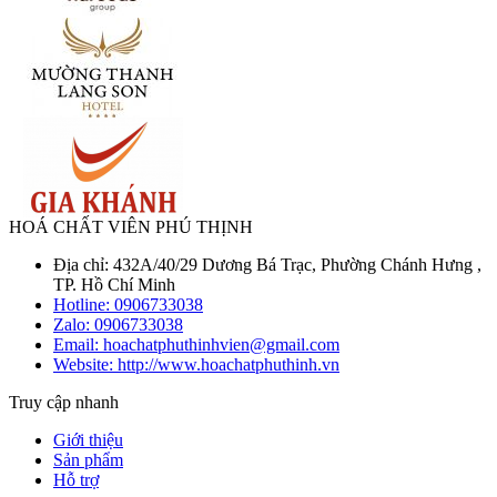
HOÁ CHẤT VIÊN PHÚ THỊNH
Địa chỉ: 432A/40/29 Dương Bá Trạc, Phường Chánh Hưng ,
TP. Hồ Chí Minh
Hotline:
0906733038
Zalo:
0906733038
Email: hoachatphuthinhvien@gmail.com
Website: http://www.hoachatphuthinh.vn
Truy cập nhanh
Giới thiệu
Sản phẩm
Hỗ trợ