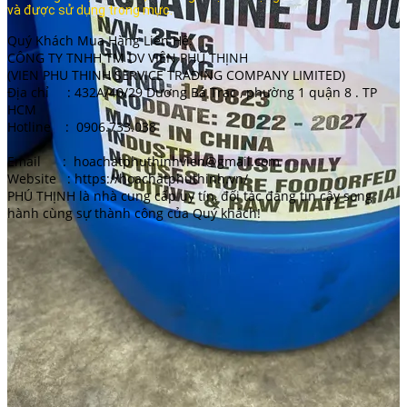
và được sử dụng trong mực.
Quý Khách Mua Hàng Liên Hệ:
CÔNG TY TNHH TM DV VIÊN PHÚ THỊNH
(VIEN PHU THINH SERVICE TRADING COMPANY LIMITED)
Địa chỉ : 432A/40/29 Dương Bá Trạc , phường 1 quận 8 . TP
HCM
Hotline : 0906.733.038
Email : hoachatphuthinhvien@gmail.com
Website : https://hoachatphuthinh.vn/
PHÚ THỊNH là nhà cung cấp uy tín, đối tác đáng tin cậy song
hành cùng sự thành công của Quý khách!