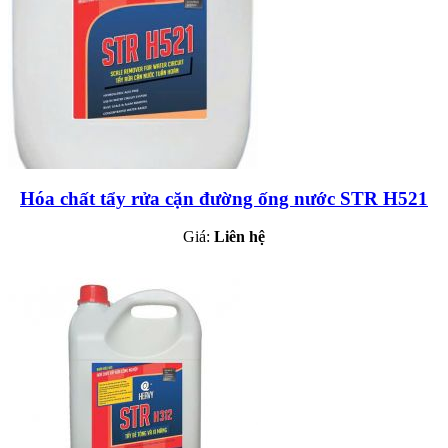
Hóa chất tẩy rửa cặn đường ống nước STR H521
Giá:
Liên hệ