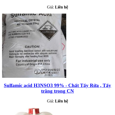
Giá:
Liên hệ
Sulfamic acid H3NSO3 99% - Chất Tẩy Rửa , Tẩy
trắng trong CN
Giá:
Liên hệ