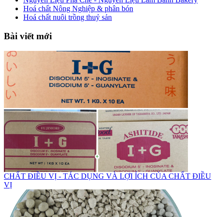
Hoá chất Nông Nghiệp & phân bón
Hoá chất nuôi trồng thuỷ sản
Bài viết mới
CHẤT ĐIỀU VỊ - TÁC DỤNG VÀ LỢI ÍCH CỦA CHẤT ĐIỀU
VỊ