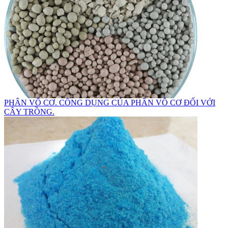
PHÂN VÔ CƠ. CÔNG DỤNG CỦA PHÂN VÔ CƠ ĐỐI VỚI
CÂY TRỒNG.