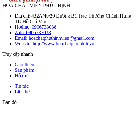
HOÁ CHẤT VIÊN PHÚ THỊNH
Địa chỉ: 432A/40/29 Dương Bá Trạc, Phường Chánh Hưng ,
TP. Hồ Chí Minh
Hotline:
0906733038
Zalo:
0906733038
Email: hoachatphuthinhvien@gmail.com
Website: http://www.hoachatphuthinh.vn
Truy cập nhanh
Giới thiệu
Sản phẩm
Hỗ trợ
Tin tức
Liên hệ
Bản đồ