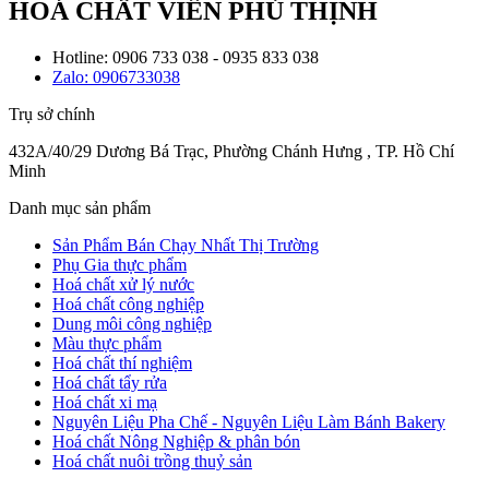
HOÁ CHẤT VIÊN PHÚ THỊNH
Hotline: 0906 733 038 - 0935 833 038
Zalo: 0906733038
Trụ sở chính
432A/40/29 Dương Bá Trạc, Phường Chánh Hưng , TP. Hồ Chí
Minh
Danh mục sản phẩm
Sản Phẩm Bán Chạy Nhất Thị Trường
Phụ Gia thực phẩm
Hoá chất xử lý nước
Hoá chất công nghiệp
Dung môi công nghiệp
Màu thực phẩm
Hoá chất thí nghiệm
Hoá chất tẩy rửa
Hoá chất xi mạ
Nguyên Liệu Pha Chế - Nguyên Liệu Làm Bánh Bakery
Hoá chất Nông Nghiệp & phân bón
Hoá chất nuôi trồng thuỷ sản