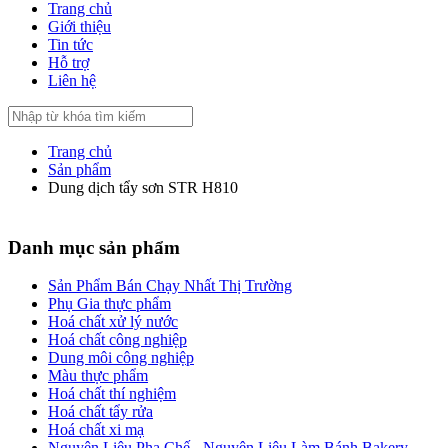
Trang chủ
Giới thiệu
Tin tức
Hỗ trợ
Liên hệ
Trang chủ
Sản phẩm
Dung dịch tẩy sơn STR H810
Danh mục sản phẩm
Sản Phẩm Bán Chạy Nhất Thị Trường
Phụ Gia thực phẩm
Hoá chất xử lý nước
Hoá chất công nghiệp
Dung môi công nghiệp
Màu thực phẩm
Hoá chất thí nghiệm
Hoá chất tẩy rửa
Hoá chất xi mạ
Nguyên Liệu Pha Chế - Nguyên Liệu Làm Bánh Bakery