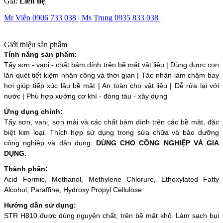
Giá:
Liên hệ
Mr Viên 0906 733 038 |
Ms Trung 0935 833 038 |
Giới thiệu sản phẩm
Tính năng sản phẩm:
Tẩy sơn - vani - chất bám dính trên bề mặt vật liệu | Dùng được con
lăn quét tiết kiệm nhân công và thời gian | Tác nhân làm chậm bay
hơi giúp tiếp xúc lâu bề mặt | An toàn cho vật liêu | Dễ rửa lại với
nước | Phù hợp xưởng cơ khí - đóng tàu - xây dựng
Ứng dụng chính:
Tẩy sơn, vani, sơn mài và các chất bám dính trên các bề mặt, đặc
biệt kim loại. Thích hợp sử dụng trong sửa chữa và bảo dưỡng
công nghiệp và dân dụng.
DÙNG CHO CÔNG NGHIỆP VÀ GIA
DỤNG.
Thành phần:
Acid Formic, Methanol, Methylene Chlorure, Ethoxylated Fatty
Alcohol, Paraffine, Hydroxy Propyl Cellulose.
Hướng dẫn sử dụng:
STR H810 được dùng nguyên chất, trên bề mặt khô. Làm sạch bụi