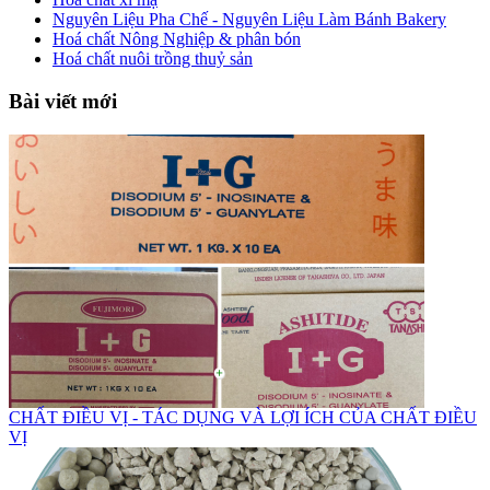
Nguyên Liệu Pha Chế - Nguyên Liệu Làm Bánh Bakery
Hoá chất Nông Nghiệp & phân bón
Hoá chất nuôi trồng thuỷ sản
Bài viết mới
CHẤT ĐIỀU VỊ - TÁC DỤNG VÀ LỢI ÍCH CỦA CHẤT ĐIỀU
VỊ