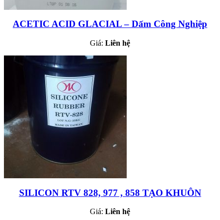
ACETIC ACID GLACIAL – Dấm Công Nghiệp
Giá:
Liên hệ
SILICON RTV 828, 977 , 858 TẠO KHUÔN
Giá:
Liên hệ