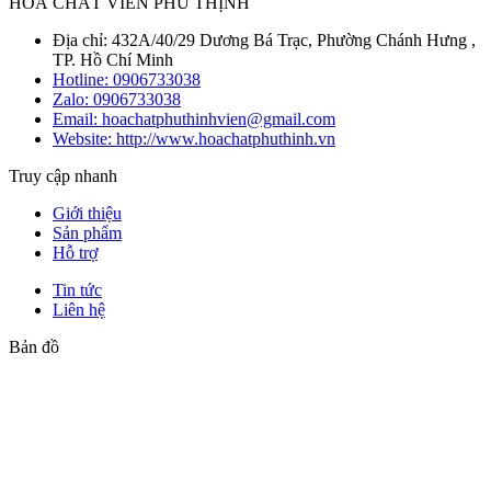
HOÁ CHẤT VIÊN PHÚ THỊNH
Địa chỉ: 432A/40/29 Dương Bá Trạc, Phường Chánh Hưng ,
TP. Hồ Chí Minh
Hotline:
0906733038
Zalo:
0906733038
Email: hoachatphuthinhvien@gmail.com
Website: http://www.hoachatphuthinh.vn
Truy cập nhanh
Giới thiệu
Sản phẩm
Hỗ trợ
Tin tức
Liên hệ
Bản đồ