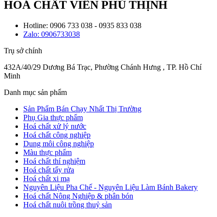
HOÁ CHẤT VIÊN PHÚ THỊNH
Hotline: 0906 733 038 - 0935 833 038
Zalo: 0906733038
Trụ sở chính
432A/40/29 Dương Bá Trạc, Phường Chánh Hưng , TP. Hồ Chí
Minh
Danh mục sản phẩm
Sản Phẩm Bán Chạy Nhất Thị Trường
Phụ Gia thực phẩm
Hoá chất xử lý nước
Hoá chất công nghiệp
Dung môi công nghiệp
Màu thực phẩm
Hoá chất thí nghiệm
Hoá chất tẩy rửa
Hoá chất xi mạ
Nguyên Liệu Pha Chế - Nguyên Liệu Làm Bánh Bakery
Hoá chất Nông Nghiệp & phân bón
Hoá chất nuôi trồng thuỷ sản