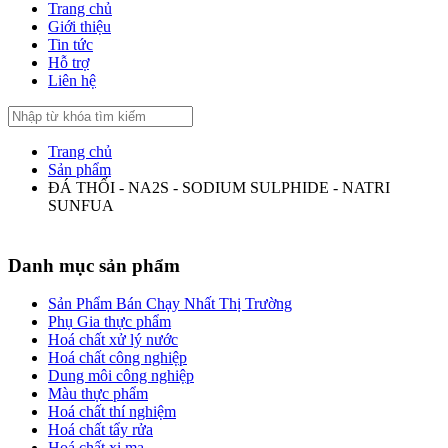
Trang chủ
Giới thiệu
Tin tức
Hỗ trợ
Liên hệ
Trang chủ
Sản phẩm
ĐÁ THỐI - NA2S - SODIUM SULPHIDE - NATRI
SUNFUA
Danh mục sản phẩm
Sản Phẩm Bán Chạy Nhất Thị Trường
Phụ Gia thực phẩm
Hoá chất xử lý nước
Hoá chất công nghiệp
Dung môi công nghiệp
Màu thực phẩm
Hoá chất thí nghiệm
Hoá chất tẩy rửa
Hoá chất xi mạ