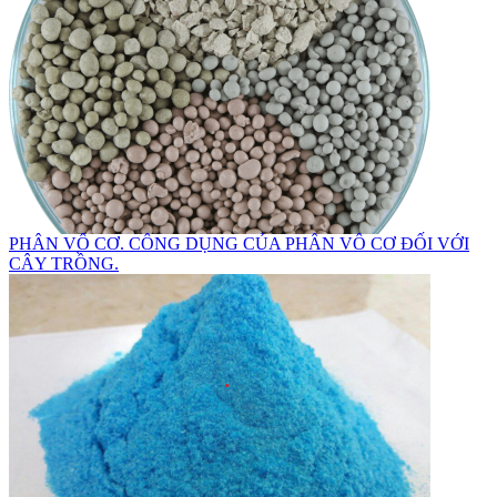
PHÂN VÔ CƠ. CÔNG DỤNG CỦA PHÂN VÔ CƠ ĐỐI VỚI
CÂY TRỒNG.