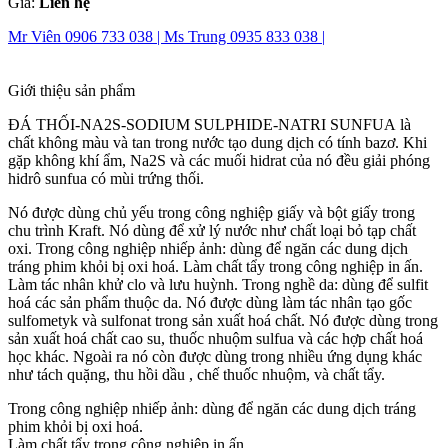
Giá:
Liên hệ
Mr Viên 0906 733 038 |
Ms Trung 0935 833 038 |
Giới thiệu sản phẩm
ĐÁ THỐI-NA2S-SODIUM SULPHIDE-NATRI SUNFUA là
chất không màu và tan trong nước tạo dung dịch có tính bazơ. Khi
gặp không khí ẩm, Na2S và các muối hidrat của nó đều giải phóng
hidrô sunfua có mùi trứng thối.
Nó được dùng chủ yếu trong công nghiệp giấy và bột giấy trong
chu trình Kraft. Nó dùng để xử lý nước như chất loại bỏ tạp chất
oxi. Trong công nghiệp nhiếp ảnh: dùng để ngăn các dung dịch
tráng phim khỏi bị oxi hoá. Làm chất tẩy trong công nghiệp in ấn.
Làm tác nhân khử clo và lưu huỳnh. Trong nghề da: dùng để sulfit
hoá các sản phẩm thuộc da. Nó được dùng làm tác nhân tạo gốc
sulfometyk và sulfonat trong sản xuất hoá chất. Nó được dùng trong
sản xuất hoá chất cao su, thuốc nhuộm sulfua và các hợp chất hoá
học khác. Ngoài ra nó còn được dùng trong nhiều ứng dụng khác
như tách quặng, thu hồi dầu , chế thuốc nhuộm, và chất tẩy.
Trong công nghiệp nhiếp ảnh: dùng để ngăn các dung dịch tráng
phim khỏi bị oxi hoá.
Làm chất tẩy trong công nghiệp in ấn.