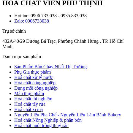
HOÁ CHẤT VIÊN PHÚ THỊNH
Hotline: 0906 733 038 - 0935 833 038
Zalo: 0906733038
Trụ sở chính
432A/40/29 Dương Bá Trạc, Phường Chánh Hưng , TP. Hồ Chí
Minh
Danh mục sản phẩm
Sản Phẩm Bán Chạy Nhất Thị Trường
Phụ Gia thực phẩm
Hoá chất xử lý nước
Hoá chất công nghiệp
Dung môi công nghiệp
Màu thực phẩm
Hoá chất thí nghiệm
Hoá chất tẩy rửa
Hoá chất xi mạ
Nguyên Liệu Pha Chế - Nguyên Liệu Làm Bánh Bakery
Hoá chất Nông Nghiệp & phân bón
Hoá chất nuôi trồng thuỷ sản