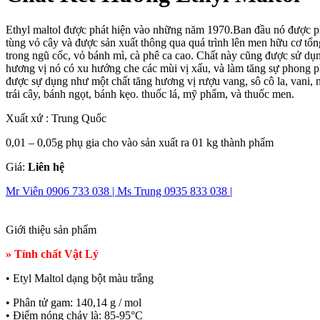
Ethyl maltol được phát hiện vào những năm 1970.Ban đầu nó được p
tùng vỏ cây và được sản xuất thông qua quá trình lên men hữu cơ tổn
trong ngũ cốc, vỏ bánh mì, cà phê ca cao. Chất này cũng được sử dụ
hương vị nó có xu hướng che các mùi vị xấu, và làm tăng sự phong 
được sự dụng như một chất tăng hương vị rượu vang, sô cô la, vani,
trái cây, bánh ngọt, bánh kẹo. thuốc lá, mỹ phẩm, và thuốc men.
Xuất xứ : Trung Quốc
0,01 – 0,05g phụ gia cho vào sản xuất ra 01 kg thành phẩm
Giá:
Liên hệ
Mr Viên 0906 733 038 |
Ms Trung 0935 833 038 |
Giới thiệu sản phẩm
» Tính chất Vật Lý
• Etyl Maltol dạng bột màu trắng
• Phân tử gam: 140,14 g / mol
• Điểm nóng chảy là: 85-95°C