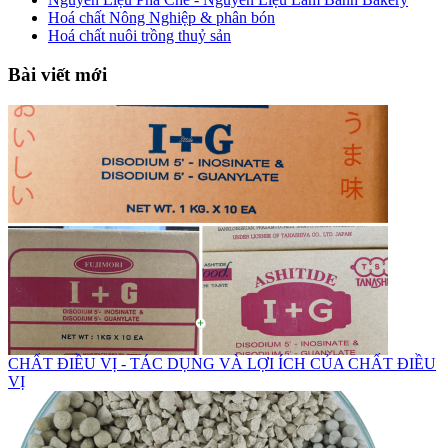
Hoá chất Nông Nghiệp & phân bón
Hoá chất nuôi trồng thuỷ sản
Bài viết mới
CHẤT ĐIỀU VỊ - TÁC DỤNG VÀ LỢI ÍCH CỦA CHẤT ĐIỀU
VỊ