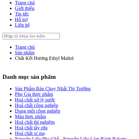
Trang chủ
Giới thiệu
Tin tức
Hỗ trợ
Liên hệ
Trang chủ
Sản phẩm
Chất Kết Hương Ethyl Maltol
Danh mục sản phẩm
Sản Phẩm Bán Chạy Nhất Thị Trường
Phụ Gia thực phẩm
Hoá chất xử lý nước
Hoá chất công nghiệp
Dung môi công nghiệp
Màu thực phẩm
Hoá chất thí nghiệm
Hoá chất tẩy rửa
Hoá chất xi mạ
Nguyên Liệu Pha Chế - Nguyên Liệu Làm Bánh Bakery