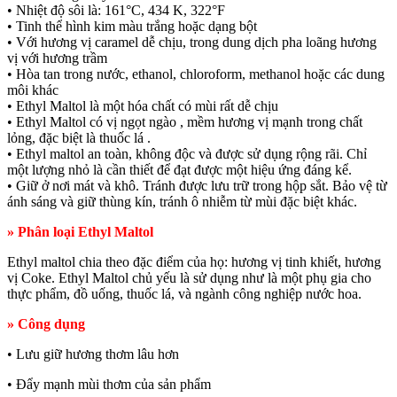
• Nhiệt độ sôi là: 161°C, 434 K, 322°F
• Tinh thể hình kim màu trắng hoặc dạng bột
• Với hương vị caramel dễ chịu, trong dung dịch pha loãng hương
vị với hương trầm
• Hòa tan trong nước, ethanol, chloroform, methanol hoặc các dung
môi khác
• Ethyl Maltol là một hóa chất có mùi rất dễ chịu
• Ethyl Maltol có vị ngọt ngào , mềm hương vị mạnh trong chất
lỏng, đặc biệt là thuốc lá .
• Ethyl maltol an toàn, không độc và được sử dụng rộng rãi. Chỉ
một lượng nhỏ là cần thiết để đạt được một hiệu ứng đáng kể.
• Giữ ở nơi mát và khô. Tránh được lưu trữ trong hộp sắt. Bảo vệ từ
ánh sáng và giữ thùng kín, tránh ô nhiễm từ mùi đặc biệt khác.
» Phân loại Ethyl Maltol
Ethyl maltol chia theo đặc điểm của họ: hương vị tinh khiết, hương
vị Coke. Ethyl Maltol chủ yếu là sử dụng như là một phụ gia cho
thực phẩm, đồ uống, thuốc lá, và ngành công nghiệp nước hoa.
» Công dụng
• Lưu giữ hương thơm lâu hơn
• Đẩy mạnh mùi thơm của sản phẩm