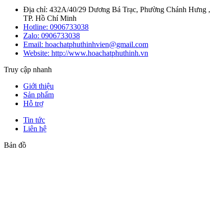
Địa chỉ: 432A/40/29 Dương Bá Trạc, Phường Chánh Hưng ,
TP. Hồ Chí Minh
Hotline:
0906733038
Zalo:
0906733038
Email: hoachatphuthinhvien@gmail.com
Website: http://www.hoachatphuthinh.vn
Truy cập nhanh
Giới thiệu
Sản phẩm
Hỗ trợ
Tin tức
Liên hệ
Bản đồ