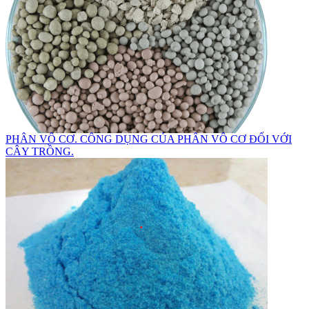
PHÂN VÔ CƠ. CÔNG DỤNG CỦA PHÂN VÔ CƠ ĐỐI VỚI
CÂY TRỒNG.