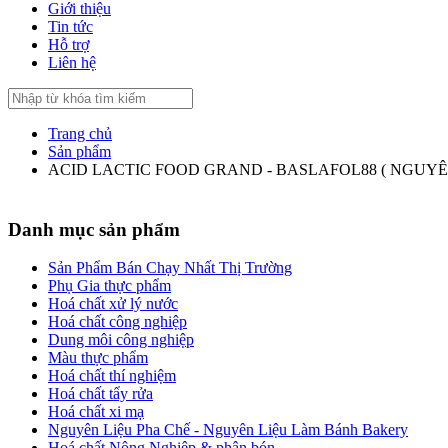
Giới thiệu
Tin tức
Hỗ trợ
Liên hệ
Trang chủ
Sản phẩm
ACID LACTIC FOOD GRAND - BASLAFOL88 ( NGUYÊ
Danh mục sản phẩm
Sản Phẩm Bán Chạy Nhất Thị Trường
Phụ Gia thực phẩm
Hoá chất xử lý nước
Hoá chất công nghiệp
Dung môi công nghiệp
Màu thực phẩm
Hoá chất thí nghiệm
Hoá chất tẩy rửa
Hoá chất xi mạ
Nguyên Liệu Pha Chế - Nguyên Liệu Làm Bánh Bakery
Hoá chất Nông Nghiệp & phân bón