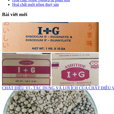
Hoá chất nuôi trồng thuỷ sản
Bài viết mới
CHẤT ĐIỀU VỊ - TÁC DỤNG VÀ LỢI ÍCH CỦA CHẤT ĐIỀU 