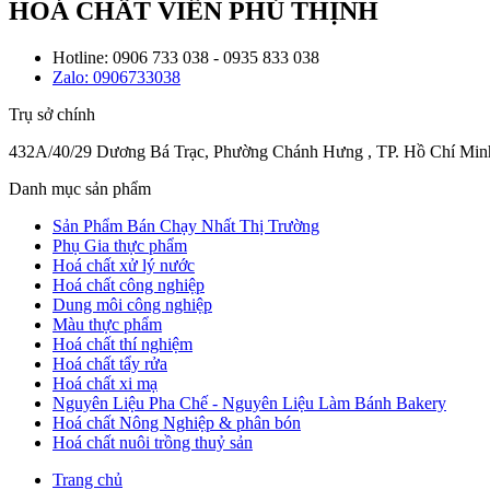
HOÁ CHẤT VIÊN PHÚ THỊNH
Hotline: 0906 733 038 - 0935 833 038
Zalo: 0906733038
Trụ sở chính
432A/40/29 Dương Bá Trạc, Phường Chánh Hưng , TP. Hồ Chí Min
Danh mục sản phẩm
Sản Phẩm Bán Chạy Nhất Thị Trường
Phụ Gia thực phẩm
Hoá chất xử lý nước
Hoá chất công nghiệp
Dung môi công nghiệp
Màu thực phẩm
Hoá chất thí nghiệm
Hoá chất tẩy rửa
Hoá chất xi mạ
Nguyên Liệu Pha Chế - Nguyên Liệu Làm Bánh Bakery
Hoá chất Nông Nghiệp & phân bón
Hoá chất nuôi trồng thuỷ sản
Trang chủ