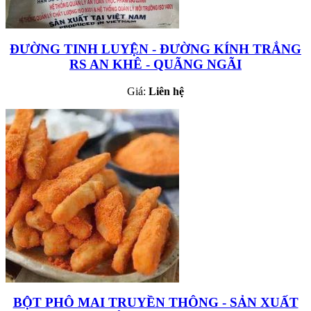
ĐƯỜNG TINH LUYỆN - ĐƯỜNG KÍNH TRẮNG
RS AN KHÊ - QUÃNG NGÃI
Giá:
Liên hệ
BỘT PHÔ MAI TRUYỀN THÔNG - SẢN XUẤT