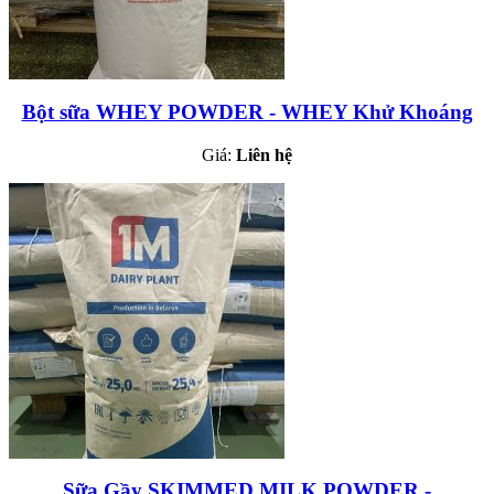
Bột sữa WHEY POWDER - WHEY Khử Khoáng
Giá:
Liên hệ
Sữa Gầy SKIMMED MILK POWDER -