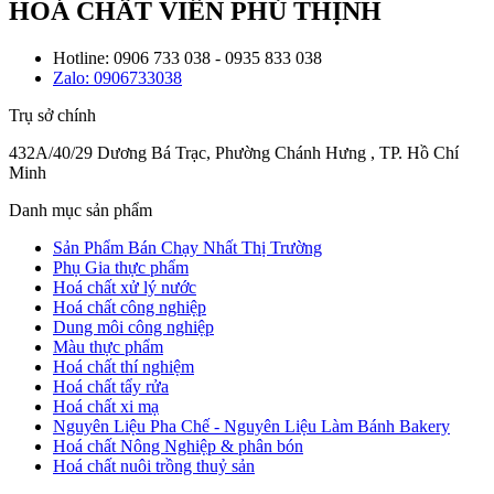
HOÁ CHẤT VIÊN PHÚ THỊNH
Hotline: 0906 733 038 - 0935 833 038
Zalo: 0906733038
Trụ sở chính
432A/40/29 Dương Bá Trạc, Phường Chánh Hưng , TP. Hồ Chí
Minh
Danh mục sản phẩm
Sản Phẩm Bán Chạy Nhất Thị Trường
Phụ Gia thực phẩm
Hoá chất xử lý nước
Hoá chất công nghiệp
Dung môi công nghiệp
Màu thực phẩm
Hoá chất thí nghiệm
Hoá chất tẩy rửa
Hoá chất xi mạ
Nguyên Liệu Pha Chế - Nguyên Liệu Làm Bánh Bakery
Hoá chất Nông Nghiệp & phân bón
Hoá chất nuôi trồng thuỷ sản