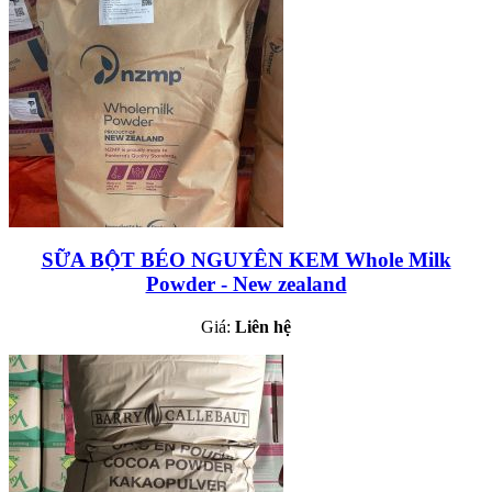
SỮA BỘT BÉO NGUYÊN KEM Whole Milk
Powder - New zealand
Giá:
Liên hệ