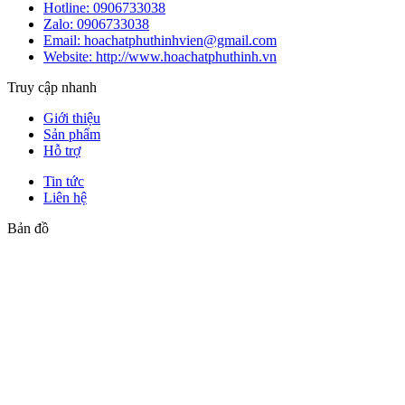
Hotline:
0906733038
Zalo:
0906733038
Email: hoachatphuthinhvien@gmail.com
Website: http://www.hoachatphuthinh.vn
Truy cập nhanh
Giới thiệu
Sản phẩm
Hỗ trợ
Tin tức
Liên hệ
Bản đồ