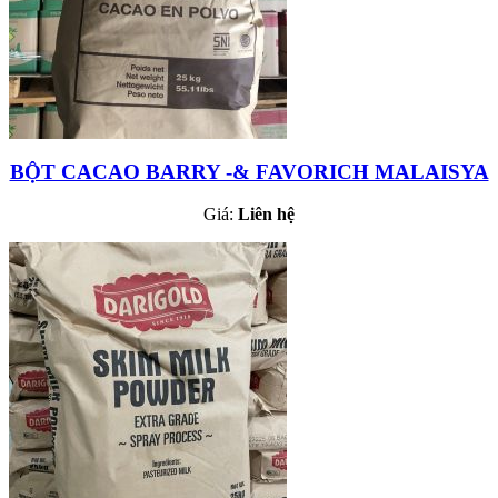
BỘT CACAO BARRY -& FAVORICH MALAISYA
Giá:
Liên hệ