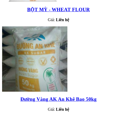
BỘT MỲ - WHEAT FLOUR
Giá:
Liên hệ
Đường Vàng AK An Khê Bao 50kg
Giá:
Liên hệ