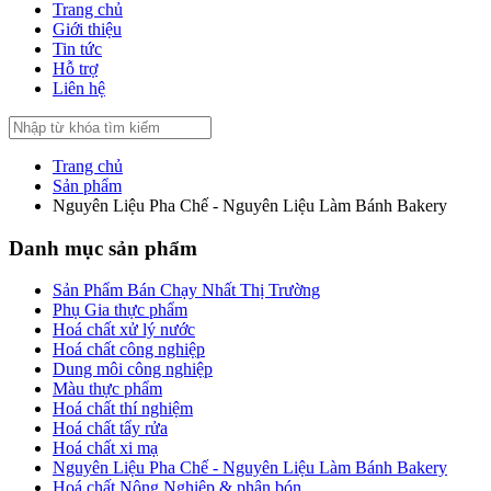
Trang chủ
Giới thiệu
Tin tức
Hỗ trợ
Liên hệ
Trang chủ
Sản phẩm
Nguyên Liệu Pha Chế - Nguyên Liệu Làm Bánh Bakery
Danh mục sản phẩm
Sản Phẩm Bán Chạy Nhất Thị Trường
Phụ Gia thực phẩm
Hoá chất xử lý nước
Hoá chất công nghiệp
Dung môi công nghiệp
Màu thực phẩm
Hoá chất thí nghiệm
Hoá chất tẩy rửa
Hoá chất xi mạ
Nguyên Liệu Pha Chế - Nguyên Liệu Làm Bánh Bakery
Hoá chất Nông Nghiệp & phân bón