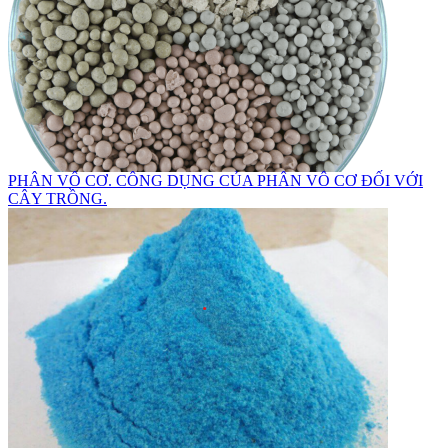
PHÂN VÔ CƠ. CÔNG DỤNG CỦA PHÂN VÔ CƠ ĐỐI VỚI
CÂY TRỒNG.