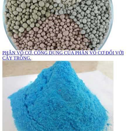
PHÂN VÔ CƠ. CÔNG DỤNG CỦA PHÂN VÔ CƠ ĐỐI VỚI
CÂY TRỒNG.