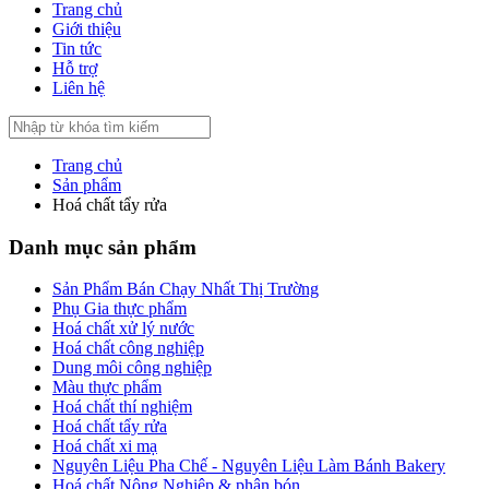
Trang chủ
Giới thiệu
Tin tức
Hỗ trợ
Liên hệ
Trang chủ
Sản phẩm
Hoá chất tẩy rửa
Danh mục sản phẩm
Sản Phẩm Bán Chạy Nhất Thị Trường
Phụ Gia thực phẩm
Hoá chất xử lý nước
Hoá chất công nghiệp
Dung môi công nghiệp
Màu thực phẩm
Hoá chất thí nghiệm
Hoá chất tẩy rửa
Hoá chất xi mạ
Nguyên Liệu Pha Chế - Nguyên Liệu Làm Bánh Bakery
Hoá chất Nông Nghiệp & phân bón