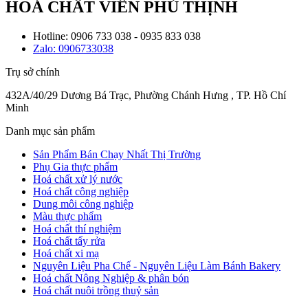
HOÁ CHẤT VIÊN PHÚ THỊNH
Hotline: 0906 733 038 - 0935 833 038
Zalo: 0906733038
Trụ sở chính
432A/40/29 Dương Bá Trạc, Phường Chánh Hưng , TP. Hồ Chí
Minh
Danh mục sản phẩm
Sản Phẩm Bán Chạy Nhất Thị Trường
Phụ Gia thực phẩm
Hoá chất xử lý nước
Hoá chất công nghiệp
Dung môi công nghiệp
Màu thực phẩm
Hoá chất thí nghiệm
Hoá chất tẩy rửa
Hoá chất xi mạ
Nguyên Liệu Pha Chế - Nguyên Liệu Làm Bánh Bakery
Hoá chất Nông Nghiệp & phân bón
Hoá chất nuôi trồng thuỷ sản