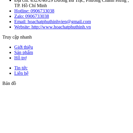
Địa chỉ: 432A/40/29 Dương Bá Trạc, Phường Chánh Hưng ,
TP. Hồ Chí Minh
Hotline:
0906733038
Zalo:
0906733038
Email: hoachatphuthinhvien@gmail.com
Website: http://www.hoachatphuthinh.vn
Truy cập nhanh
Giới thiệu
Sản phẩm
Hỗ trợ
Tin tức
Liên hệ
Bản đồ