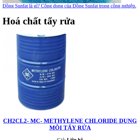
Đồng Sunfat là gì? Công dụng của Đồng Sunfat trong công nghiệp.
Hoá chất tẩy rửa
CH2CL2- MC- METHYLENE CHLORIDE DUNG
MÔI TẨY RỬA
Giá:
Liên hệ