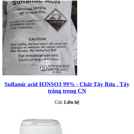
Sulfamic acid H3NSO3 99% - Chất Tẩy Rửa , Tẩy
trắng trong CN
Giá:
Liên hệ